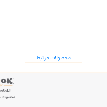
محصولات مرتبط
!?AreUok
محصولات م