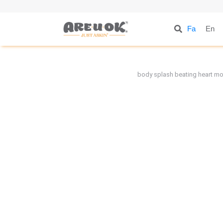
Fa
En
body splash beating heart m