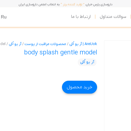
داروسازی پارس حیان،
” تولید کننده برتر “
به انتخاب انجمن داروسازی ایران
سوالات متداول
ارتباط با ما
Ru
AreUok | آر یو اُکی
/
محصولات مراقبت از پوست
/
آر یو اُکی
/
odel
body splash gentle model
آر یو اُکی
خرید محصول