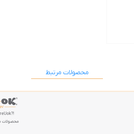
محصولات مرتبط
!?AreUok
محصولات م