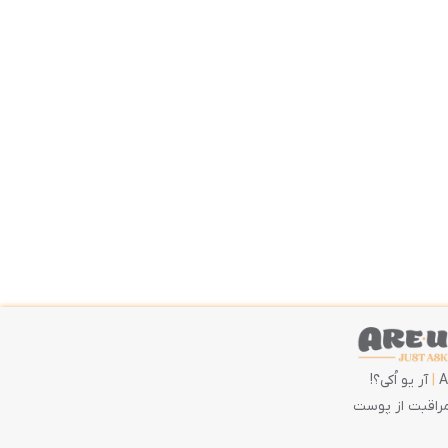
|
آر یو اُکی؟!
راقبت از پوست